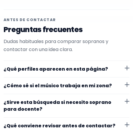
ANTES DE CONTACTAR
Preguntas frecuentes
Dudas habituales para comparar sopranos y
contactar con una idea clara.
¿Qué perfiles aparecen en esta página?
Aquí se muestran sopranos con perfil público en
¿Cómo sé si el músico trabaja en mi zona?
EncuentraMúsico. La selección está filtrada por
experiencia o disponibilidad para docente.
Cada perfil indica ubicación y zona de trabajo. Si
¿Sirve esta búsqueda si necesito soprano
necesitas desplazamiento o fechas concretas, lo
para docente?
mejor es confirmarlo desde el primer mensaje.
Sí. La landing reúne perfiles que han indicado ese
¿Qué conviene revisar antes de contactar?
contexto. Para afinar mejor, revisa especialidad