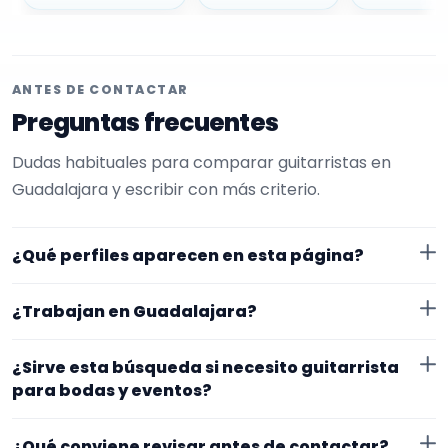
ANTES DE CONTACTAR
Preguntas frecuentes
Dudas habituales para comparar guitarristas en
Guadalajara y escribir con más criterio.
¿Qué perfiles aparecen en esta página?
Aquí se muestran guitarristas con perfil público en
¿Trabajan en Guadalajara?
EncuentraMúsico. La selección está filtrada por
experiencia o disponibilidad para bodas y eventos.
Los perfiles de esta landing tienen cobertura pública
¿Sirve esta búsqueda si necesito guitarrista
Además, la página se centra en perfiles que trabajan
en Guadalajara. Aun así, conviene confirmar lugar
para bodas y eventos?
en Guadalajara.
exacto, fechas, desplazamiento y disponibilidad antes
Sí. La landing reúne perfiles que han indicado ese
de cerrar nada.
¿Qué conviene revisar antes de contactar?