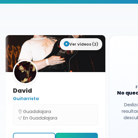
Buscador de músicos
Músicos
Bodas y Eventos
Guadalajara
Ver vídeos (2)
David
No qued
Guitarrista
Desliz
resulta
Guadalajara
descub
En Guadalajara