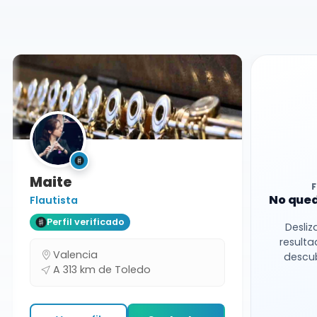
Docente
Toledo
Maite
No qued
Flautista
Perfil verificado
Desliz
resulta
Valencia
descub
A 313 km de Toledo