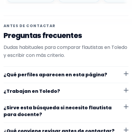
ANTES DE CONTACTAR
Preguntas frecuentes
Dudas habituales para comparar flautistas en Toledo
y escribir con más criterio.
¿Qué perfiles aparecen en esta página?
Aquí se muestran flautistas con perfil público en
¿Trabajan en Toledo?
EncuentraMúsico. La selección está filtrada por
experiencia o disponibilidad para docente. Además, la
Los perfiles de esta landing tienen cobertura pública
¿Sirve esta búsqueda si necesito flautista
página se centra en perfiles que trabajan en Toledo.
en Toledo. Aun así, conviene confirmar lugar exacto,
para docente?
fechas, desplazamiento y disponibilidad antes de
Sí. La landing reúne perfiles que han indicado ese
cerrar nada.
¿Qué conviene revisar antes de contactar?