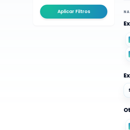
Aplicar Filtros
NA
Ex
Ex
Ex
Ot