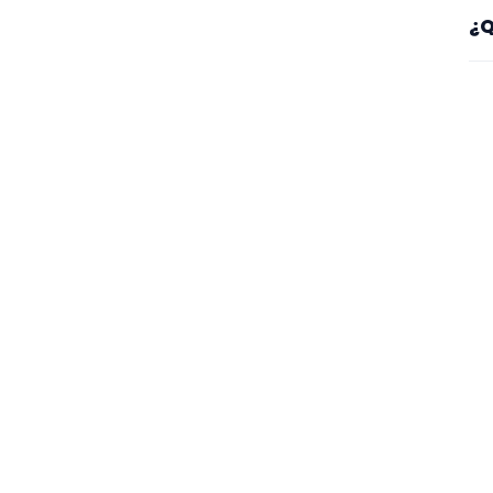
Sí
¿Q
es
Mi
se