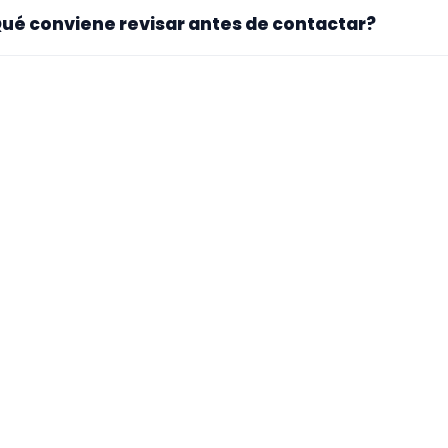
. La landing reúne perfiles que han indicado ese contexto. 
ué conviene revisar antes de contactar?
pecialidad principal, repertorio, experiencia previa y mater
ra si el perfil explica bien su experiencia, el tipo de traba
 mueve y si hay vídeos, audios o referencias que te ayuden