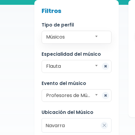
Buscador de músicos
Filtros
Músicos
Docente
Navarra
Tipo de perfil
Músicos
Especialidad del músico
Flauta
Evento del músico
Profesores de Música
Ubicación del Músico