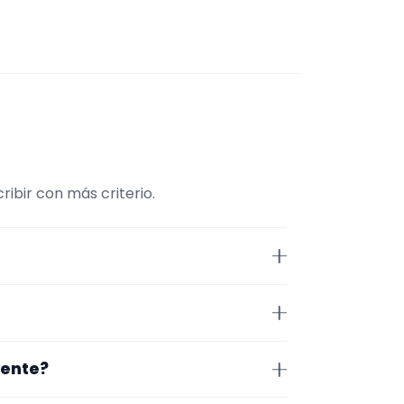
ibir con más criterio.
Músico. La selección está
más, la página se centra en
arra. Aun así, conviene
cente?
idad antes de cerrar nada.