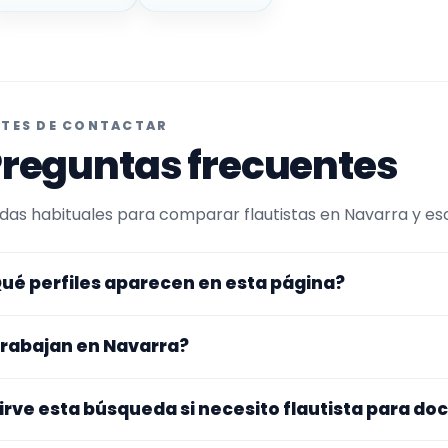
TES DE CONTACTAR
reguntas frecuentes
das habituales para comparar flautistas en Navarra y escr
ué perfiles aparecen en esta página?
uí se muestran flautistas con perfil público en Encuentra
rabajan en Navarra?
ltrada por experiencia o disponibilidad para docente. Ade
rfiles que trabajan en Navarra.
s perfiles de esta landing tienen cobertura pública en Nav
irve esta búsqueda si necesito flautista para do
nfirmar lugar exacto, fechas, desplazamiento y disponibil