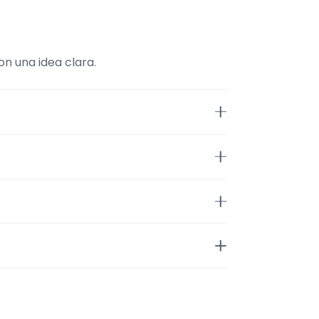
n una idea clara.
raMúsico.
s desplazamiento o fechas
.
 ubicación y claridad del perfil.
jos que acepta, la zona en la que
 a valorar el encaje.