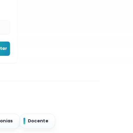
tar
onias
Docente