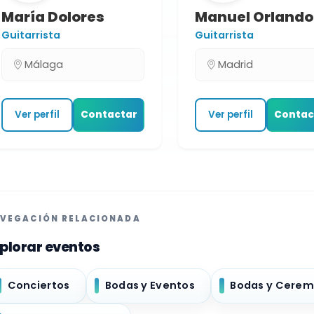
María Dolores
Manuel Orlando
Guitarrista
Guitarrista
Málaga
Madrid
Ver perfil
Contactar
Ver perfil
Contac
VEGACIÓN RELACIONADA
plorar eventos
Conciertos
Bodas y Eventos
Bodas y Cerem