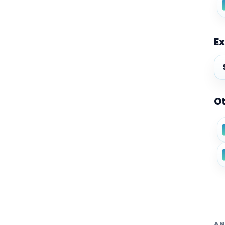
Ex
Ex
Ot
AN