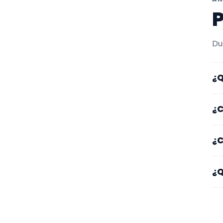
P
Du
¿Q
Aq
¿C
Ca
¿C
co
Co
¿Q
Un
Mi
se