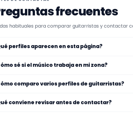
reguntas frecuentes
das habituales para comparar guitarristas y contactar co
ué perfiles aparecen en esta página?
uí se muestran guitarristas con perfil público en Encuent
ómo sé si el músico trabaja en mi zona?
da perfil indica ubicación y zona de trabajo. Si necesita
ómo comparo varios perfiles de guitarristas?
ncretas, lo mejor es confirmarlo desde el primer mensaje
mpara especialidad principal, experiencia, vídeos o audios,
ué conviene revisar antes de contactar?
 mensaje concreto suele recibir respuestas más útiles.
ra si el perfil explica bien su experiencia, el tipo de traba
 mueve y si hay vídeos, audios o referencias que te ayuden