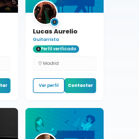
Lucas Aurelio
Guitarrista
Perfil verificado
Madrid
tar
Ver perfil
Contactar