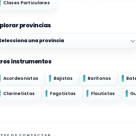
Clases Particulares
plorar provincias
plorar provincias
ros instrumentos
Acordeonistas
Bajistas
Barítonos
Bat
Clarinetistas
Fagotistas
Flautistas
Gu
TES DE CONTACTAR