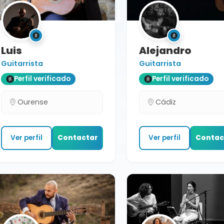
Luis
Alejandro
Guitarrista
Guitarrista
Perfil verificado
Perfil verificado
Ourense
Cádiz
Ver perfil
Contactar
Ver perfil
Contac