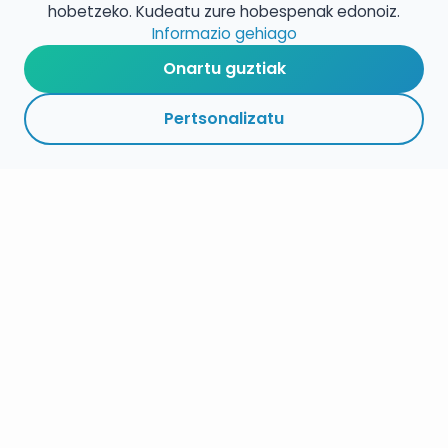
hobetzeko. Kudeatu zure hobespenak edonoiz.
Informazio gehiago
Onartu guztiak
Pertsonalizatu
LABURPENA
EPEAK
ESTEKAK
JARRAITU
ESPEZIALITATEA