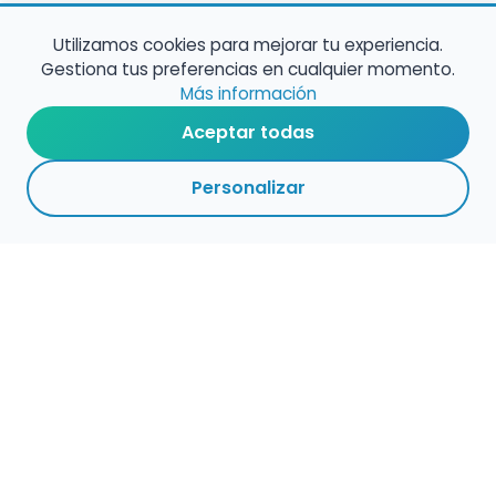
Utilizamos cookies para mejorar tu experiencia.
Gestiona tus preferencias en cualquier momento.
Más información
Aceptar todas
Personalizar
1
1
VOLVER A EMPLEO
ARCHIVADAS
CENTROS
ADMINISTRACIÓN
PÚBLICO