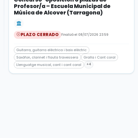
Profesor/a – Escuela Municipal de
Música de Alcover (Tarragona)
PLAZO CERRADO
Finalizó el 08/07/2026 23:59
Guitarra, guitarra elèctrica i baix elèctric
Saxòfon, clarinet i flauta travessera
Gralla i Cant coral
+4
Llenguatge musical, cant i cant coral