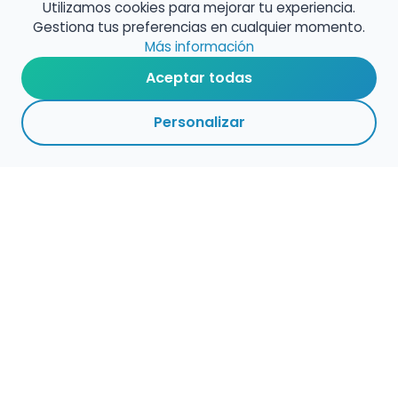
Utilizamos cookies para mejorar tu experiencia.
Gestiona tus preferencias en cualquier momento.
Más información
Aceptar todas
Personalizar
1
1
VOLVER A EMPLEO
ACTIVAS
CENTROS
ADMINISTRACIÓN
PÚBLICO