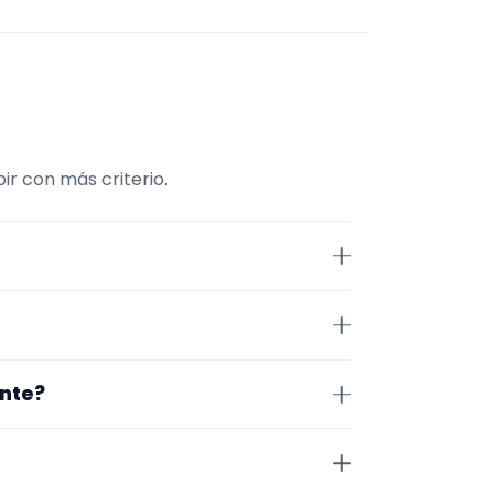
ir con más criterio.
sico. La selección está filtrada
ágina se centra en perfiles que
cia. Aun así, conviene confirmar
ente?
 de cerrar nada.
Para afinar mejor, revisa
ial audiovisual.