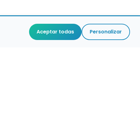
Aceptar todas
Personalizar
r que merece
cuidada,
 de verdad.