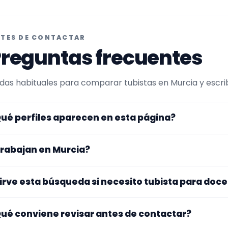
TES DE CONTACTAR
reguntas frecuentes
das habituales para comparar tubistas en Murcia y escrib
ué perfiles aparecen en esta página?
uí se muestran tubistas con perfil público en EncuentraMú
rabajan en Murcia?
r experiencia o disponibilidad para docente. Además, la p
abajan en Murcia.
s perfiles de esta landing tienen cobertura pública en Mur
irve esta búsqueda si necesito tubista para doc
gar exacto, fechas, desplazamiento y disponibilidad antes
. La landing reúne perfiles que han indicado ese contexto. 
ué conviene revisar antes de contactar?
pecialidad principal, repertorio, experiencia previa y mater