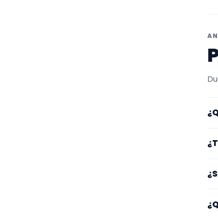
AN
P
Du
¿Q
Aq
¿T
po
tr
Lo
¿S
lu
Sí
¿Q
es