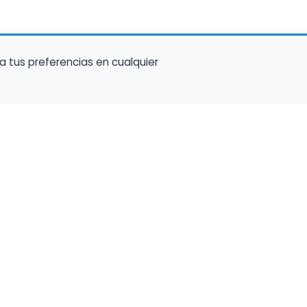
a tus preferencias en cualquier
talento ocupe el luga
a tu música en un marketplace con presencia 
lara y oportunidades preparadas para perfiles