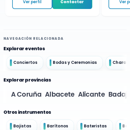
Ver perfil
Contactar
Ver per
NAVEGACIÓN RELACIONADA
Explorar eventos
Conciertos
Bodas y Ceremonias
Charan
Explorar provincias
A Coruña
Albacete
Alicante
Badaj
Otros instrumentos
Bajistas
Barítonos
Bateristas
Bo