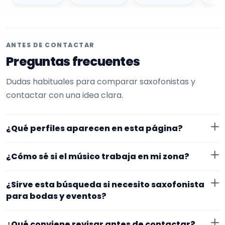
ANTES DE CONTACTAR
Preguntas frecuentes
Dudas habituales para comparar saxofonistas y
contactar con una idea clara.
¿Qué perfiles aparecen en esta página?
Aquí se muestran saxofonistas con perfil público en
¿Cómo sé si el músico trabaja en mi zona?
EncuentraMúsico. La selección está filtrada por
experiencia o disponibilidad para bodas y eventos.
Cada perfil indica ubicación y zona de trabajo. Si
¿Sirve esta búsqueda si necesito saxofonista
necesitas desplazamiento o fechas concretas, lo
para bodas y eventos?
mejor es confirmarlo desde el primer mensaje.
Sí. La landing reúne perfiles que han indicado ese
¿Qué conviene revisar antes de contactar?