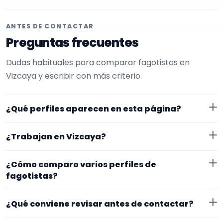
ANTES DE CONTACTAR
Preguntas frecuentes
Dudas habituales para comparar fagotistas en
Vizcaya y escribir con más criterio.
¿Qué perfiles aparecen en esta página?
Aquí se muestran fagotistas con perfil público en
¿Trabajan en Vizcaya?
EncuentraMúsico. Además, la página se centra en
perfiles que trabajan en Vizcaya.
Los perfiles de esta landing tienen cobertura pública
¿Cómo comparo varios perfiles de
en Vizcaya. Aun así, conviene confirmar lugar exacto,
fagotistas?
fechas, desplazamiento y disponibilidad antes de
Compara especialidad principal, experiencia, vídeos o
cerrar nada.
¿Qué conviene revisar antes de contactar?
audios, ubicación y claridad del perfil. Un mensaje