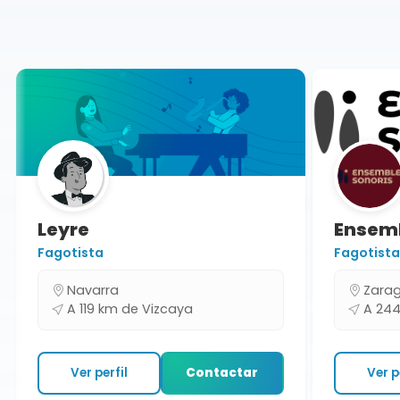
Vizcaya
Leyre
Ensemb
Fagotista
Fagotista
Navarra
Zarag
A 119 km de Vizcaya
A 244 
Ver perfil
Contactar
Ver per