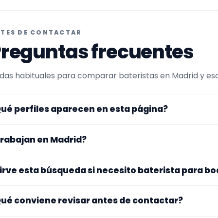
TES DE CONTACTAR
reguntas frecuentes
das habituales para comparar bateristas en Madrid y escr
ué perfiles aparecen en esta página?
uí se muestran bateristas con perfil público en Encuentr
rabajan en Madrid?
ltrada por experiencia o disponibilidad para bodas y even
 perfiles que trabajan en Madrid.
s perfiles de esta landing tienen cobertura pública en Mad
irve esta búsqueda si necesito baterista para b
nfirmar lugar exacto, fechas, desplazamiento y disponibil
. La landing reúne perfiles que han indicado ese contexto. 
ué conviene revisar antes de contactar?
pecialidad principal, repertorio, experiencia previa y mater