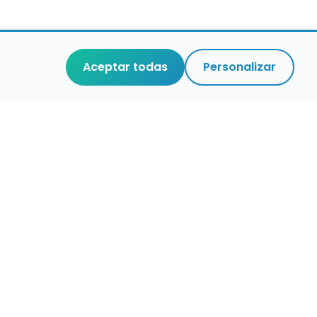
Aceptar todas
Personalizar
r que merece
cuidada,
 de verdad.