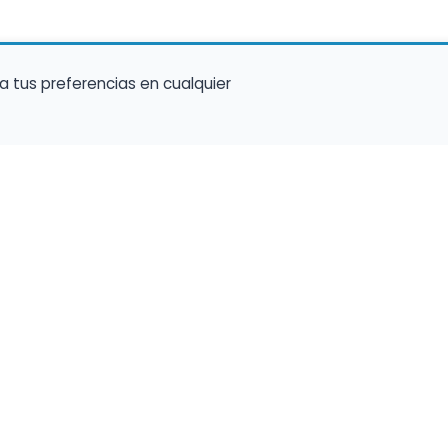
a tus preferencias en cualquier
talento ocupe el luga
a tu música en un marketplace con presencia 
lara y oportunidades preparadas para perfiles