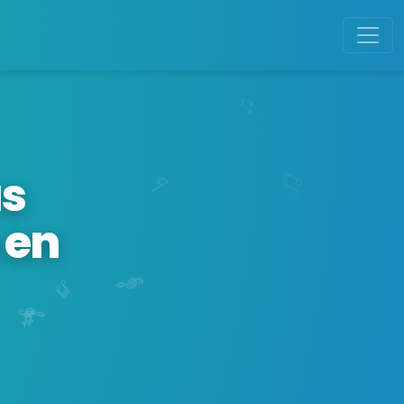
as
 en