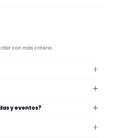
ibir con más criterio.
aMúsico. La selección está
tos. Además, la página se centra
rid. Aun así, conviene
odas y eventos?
idad antes de cerrar nada.
Para afinar mejor, revisa
ial audiovisual.