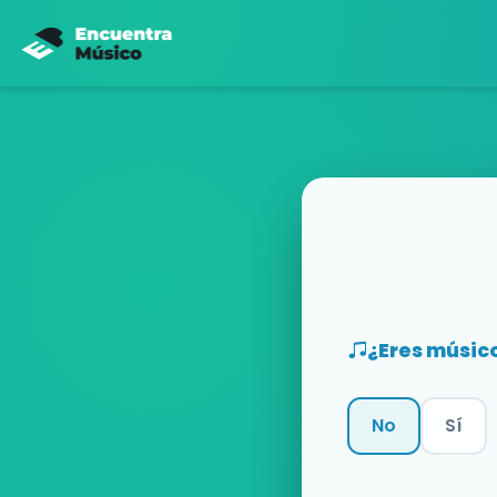
¿Eres músic
No
Sí
Categoría