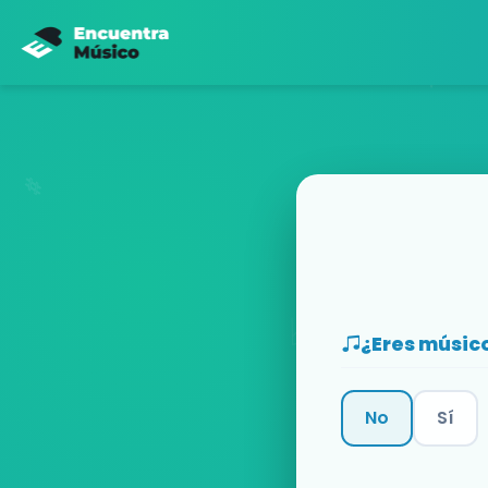
¿Eres músic
No
Sí
Categoría