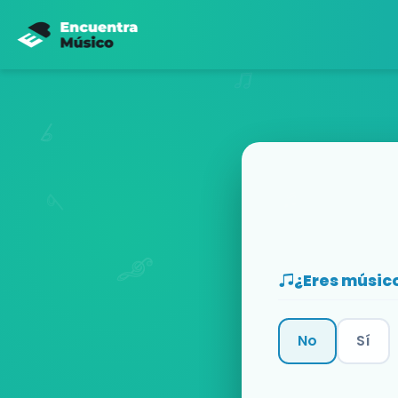
¿Eres músic
No
Sí
Categoría