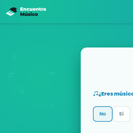
¿Eres músic
No
Sí
Categoría