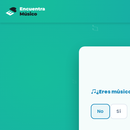
¿Eres músic
No
Sí
Categoría