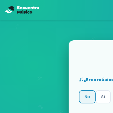
¿Eres músic
No
Sí
Categoría