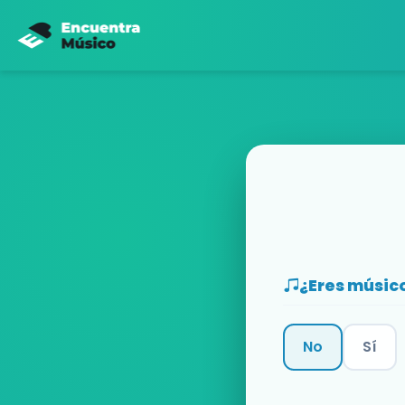
¿Eres músic
No
Sí
Categoría