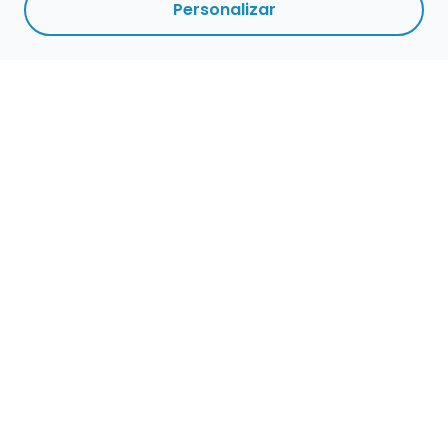
Personalizar
Empleo para músicos
Convocatorias de empleo público
Ofertas de empleo de encuentramusico.es
Publica tu oferta de empleo para músicos
Encuentra Músico
Buscador de Músicos
Encuentra Pianista Acompañante