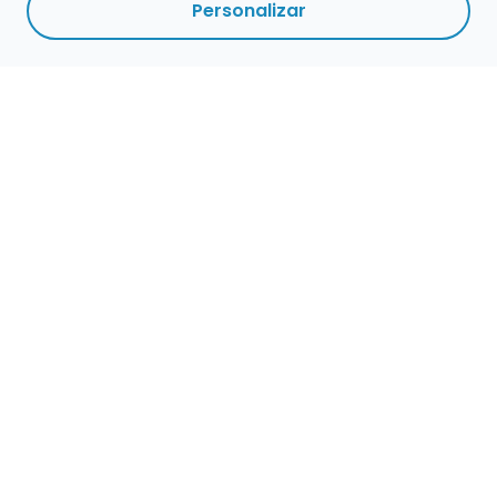
Personalizar
Empleo para músicos
Convocatorias de empleo público
Ofertas de empleo de encuentramusico.es
Publica tu oferta de empleo para músicos
Encuentra Músico
Buscador de Músicos
Encuentra Pianista Acompañante