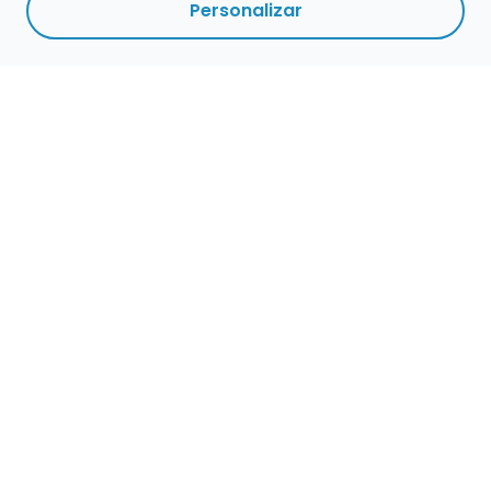
Personalizar
Empleo para músicos
Convocatorias de empleo público
Ofertas de empleo de encuentramusico.es
Publica tu oferta de empleo para músicos
Encuentra Músico
Buscador de Músicos
Encuentra Pianista Acompañante