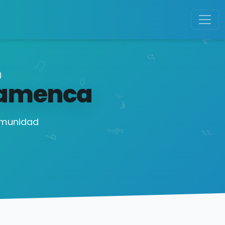
)
lamenca
comunidad