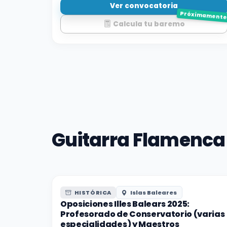
Ver convocatoria
Próximament
Calcula tu baremo
Guitarra Flamenca
HISTÓRICA
Islas Baleares
Oposiciones Illes Balears 2025:
Profesorado de Conservatorio (varias
especialidades) y Maestros