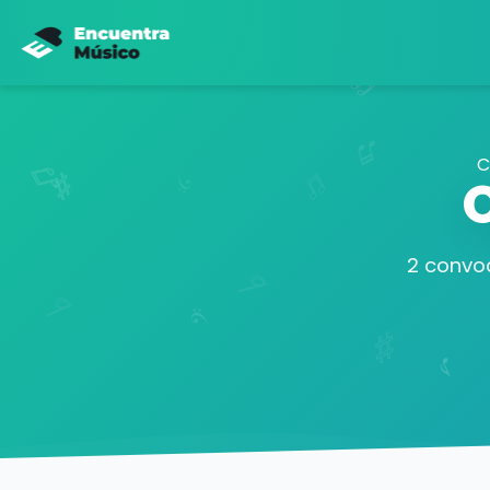
C
2 convoc