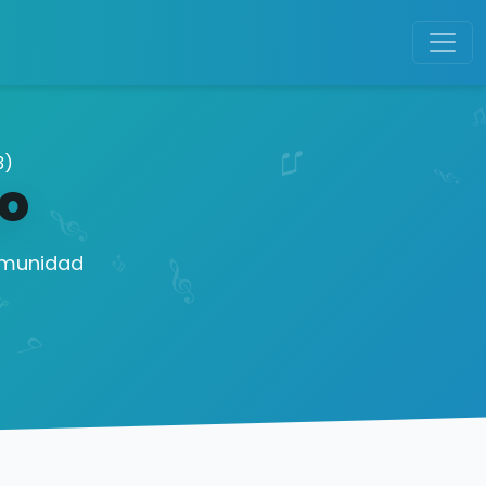
3)
o
comunidad