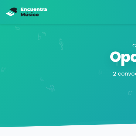
C
Opo
2 convoc