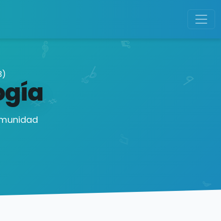
3)
ogía
comunidad