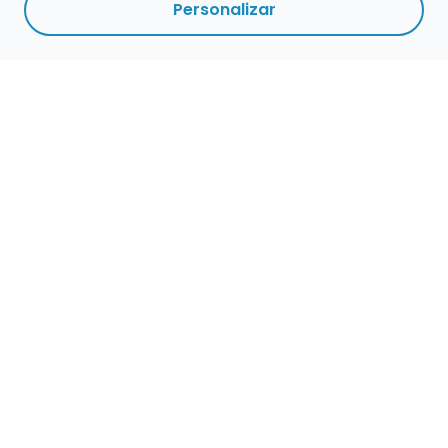
Personalizar
Empleo para músicos
Convocatorias de empleo público
Ofertas de empleo de encuentramusico.es
Publica tu oferta de empleo para músicos
Encuentra Músico
Buscador de Músicos
Encuentra Pianista Acompañante