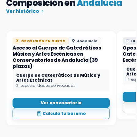
Composición en
Andalucía
Ver histórico
OPOSICIÓN EN CURSO
Andalucía
HI
Acceso al Cuerpo de Catedráticos
Oposi
Música y Artes Escénicas en
Cated
Conservatorios de Andalucía (39
Escén
plazas)
Cuer
Arte
Cuerpo de Catedráticos de Música y
14 es
Artes Escénicas
21 especialidades convocadas
Ver convocatoria
Calcula tu baremo