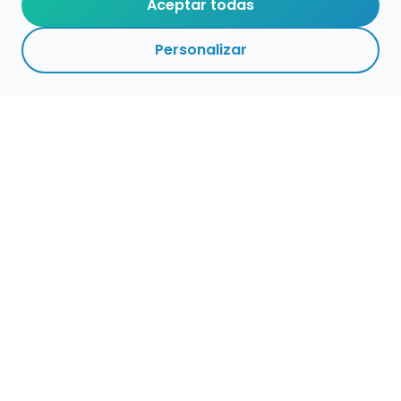
Aceptar todas
Personalizar
Empleo para músicos
Convocatorias de empleo público
Ofertas de empleo de encuentramusico.es
Publica tu oferta de empleo para músicos
Encuentra Músico
Buscador de Músicos