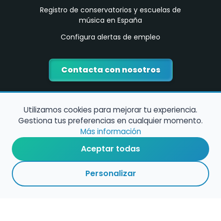
Registro de conservatorios y escuelas de
música en España
Configura alertas de empleo
Contacta con nosotros
Utilizamos cookies para mejorar tu experiencia.
Gestiona tus preferencias en cualquier momento.
Más información
Aceptar todas
Política de Cookies
Personalizar
Política de Privacidad
Condiciones de Uso
©
2026
encuentramusico.es - Todos los derechos reservados - Web