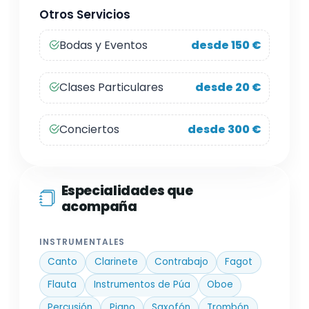
Otros Servicios
Bodas y Eventos
desde 150 €
Clases Particulares
desde 20 €
Conciertos
desde 300 €
Especialidades que
acompaña
INSTRUMENTALES
Canto
Clarinete
Contrabajo
Fagot
Flauta
Instrumentos de Púa
Oboe
Percusión
Piano
Saxofón
Trombón