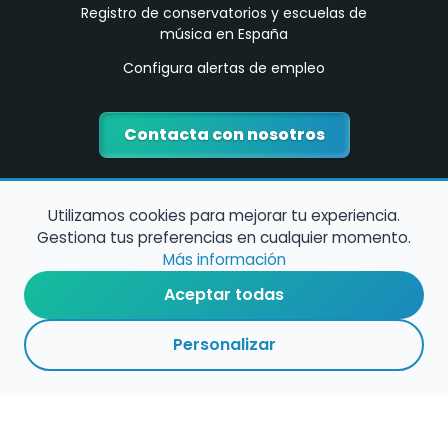
Registro de conservatorios y escuelas de
música en España
Configura alertas de empleo
Contacta con nosotros
Utilizamos cookies para mejorar tu experiencia.
Gestiona tus preferencias en cualquier momento.
Más información
Aceptar todas
Política de Cookies
Personalizar
Política de Privacidad
Condiciones de Uso
©
2026
encuentramusico.es - Todos los derechos reservados - Web