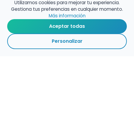
Utilizamos cookies para mejorar tu experiencia.
Gestiona tus preferencias en cualquier momento.
Más información
Aceptar todas
Personalizar
1
1
VOLVER A EMPLEO
ACTIVAS
CENTROS
ADMINISTRACIÓN
PÚBLICO