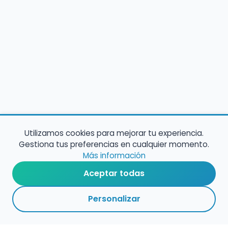
Utilizamos cookies para mejorar tu experiencia.
Gestiona tus preferencias en cualquier momento.
Más información
Aceptar todas
Personalizar
4
1
VOLVER A EMPLEO
ARCHIVADAS
CENTROS
ADMINISTRACIÓN
PÚBLICO