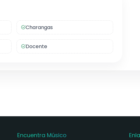
Charangas
Docente
Encuentra Músico
Enl