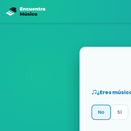
¿Eres músic
No
Sí
Categoría