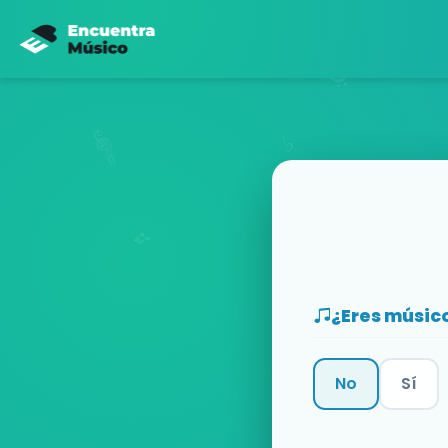
¿Eres músic
No
Sí
Categoría