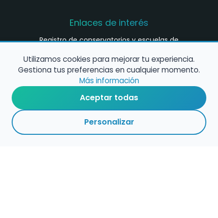
Enlaces de interés
Registro de conservatorios y escuelas de
música en España
Utilizamos cookies para mejorar tu experiencia.
Configura alertas de empleo
Gestiona tus preferencias en cualquier momento.
Más información
Aceptar todas
Contacta con nosotros
Personalizar
Política de Cookies
Política de Privacidad
Condiciones de Uso