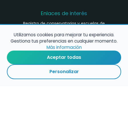
Enlaces de interés
Registro de conservatorios y escuelas de
música en España
Utilizamos cookies para mejorar tu experiencia.
Configura alertas de empleo
Gestiona tus preferencias en cualquier momento.
Más información
Aceptar todas
Contacta con nosotros
Personalizar
Política de Cookies
Política de Privacidad
Condiciones de Uso