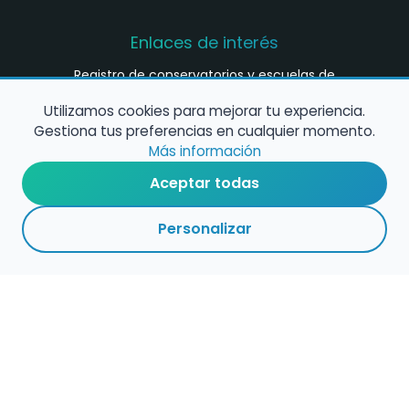
Enlaces de interés
Registro de conservatorios y escuelas de
música en España
Utilizamos cookies para mejorar tu experiencia.
Configura alertas de empleo
Gestiona tus preferencias en cualquier momento.
Más información
Aceptar todas
Contacta con nosotros
Personalizar
Política de Cookies
Política de Privacidad
Condiciones de Uso