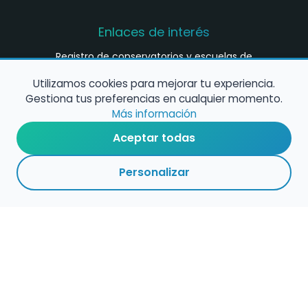
Enlaces de interés
Registro de conservatorios y escuelas de
música en España
Utilizamos cookies para mejorar tu experiencia.
Configura alertas de empleo
Gestiona tus preferencias en cualquier momento.
Más información
Aceptar todas
Contacta con nosotros
Personalizar
Política de Cookies
Política de Privacidad
Condiciones de Uso