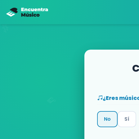
C
¿Eres músic
No
Sí
Categoría