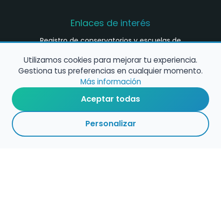
Enlaces de interés
Registro de conservatorios y escuelas de
música en España
Utilizamos cookies para mejorar tu experiencia.
Configura alertas de empleo
Gestiona tus preferencias en cualquier momento.
Más información
Aceptar todas
Contacta con nosotros
Personalizar
Política de Cookies
Política de Privacidad
Condiciones de Uso