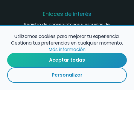
Enlaces de interés
Registro de conservatorios y escuelas de
música en España
Utilizamos cookies para mejorar tu experiencia.
Configura alertas de empleo
Gestiona tus preferencias en cualquier momento.
Más información
Aceptar todas
Contacta con nosotros
Personalizar
Política de Cookies
Política de Privacidad
Condiciones de Uso