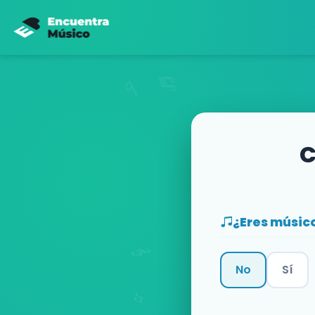
C
¿Eres músic
No
Sí
Categoría