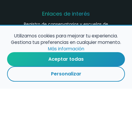
Enlaces de interés
Registro de conservatorios y escuelas de
música en España
Utilizamos cookies para mejorar tu experiencia.
Configura alertas de empleo
Gestiona tus preferencias en cualquier momento.
Más información
Aceptar todas
Contacta con nosotros
Personalizar
Política de Cookies
Política de Privacidad
Condiciones de Uso