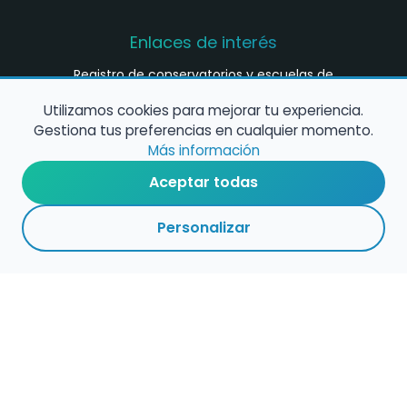
Enlaces de interés
Registro de conservatorios y escuelas de
música en España
Utilizamos cookies para mejorar tu experiencia.
Configura alertas de empleo
Gestiona tus preferencias en cualquier momento.
Más información
Aceptar todas
Contacta con nosotros
Personalizar
Política de Cookies
Política de Privacidad
Condiciones de Uso