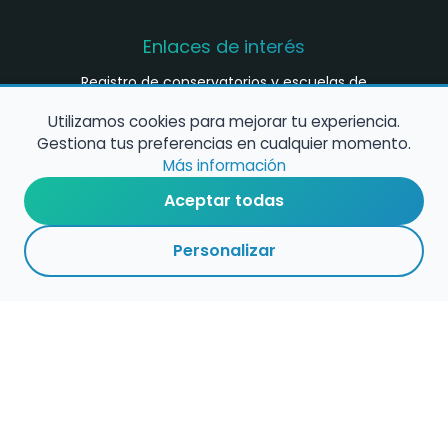
Enlaces de interés
Registro de conservatorios y escuelas de
música en España
Utilizamos cookies para mejorar tu experiencia.
Configura alertas de empleo
Gestiona tus preferencias en cualquier momento.
Más información
Aceptar todas
Contacta con nosotros
Personalizar
Política de Cookies
Política de Privacidad
Condiciones de Uso