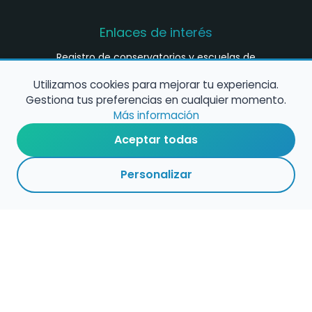
Enlaces de interés
Registro de conservatorios y escuelas de
música en España
Utilizamos cookies para mejorar tu experiencia.
Configura alertas de empleo
Gestiona tus preferencias en cualquier momento.
Más información
Aceptar todas
Contacta con nosotros
Personalizar
Política de Cookies
Política de Privacidad
Condiciones de Uso