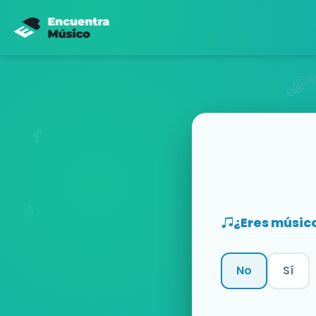
¿Eres músic
No
Sí
Categoría