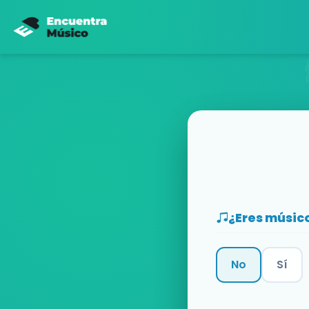
¿Eres músic
No
Sí
Categoría